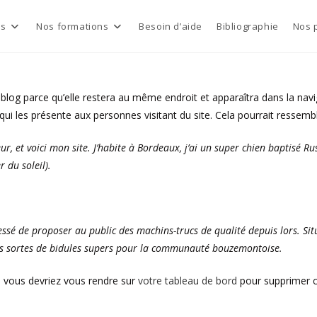
ns
Nos formations
Besoin d’aide
Bibliographie
Nos 
e blog parce qu’elle restera au même endroit et apparaîtra dans la navi
i les présente aux personnes visitant du site. Cela pourrait ressem
r, et voici mon site. J’habite à Bordeaux, j’ai un super chien baptisé Russ
 du soleil).
cessé de proposer au public des machins-trucs de qualité depuis lors. S
es sortes de bidules supers pour la communauté bouzemontoise.
s, vous devriez vous rendre sur
votre tableau de bord
pour supprimer c